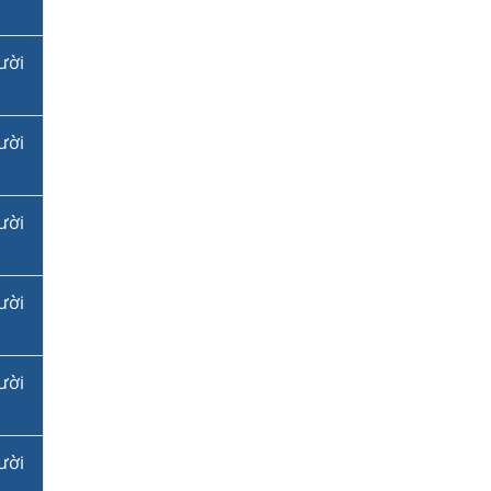
ười
ười
ười
ười
ười
ười