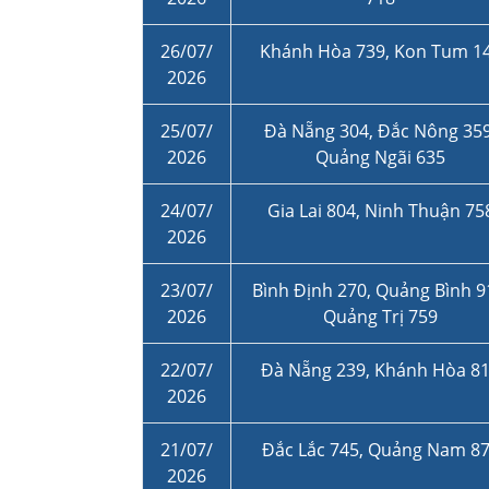
26/07/
Khánh Hòa 739, Kon Tum 1
2026
25/07/
Đà Nẵng 304, Đắc Nông 359
2026
Quảng Ngãi 635
24/07/
Gia Lai 804, Ninh Thuận 75
2026
23/07/
Bình Định 270, Quảng Bình 9
2026
Quảng Trị 759
22/07/
Đà Nẵng 239, Khánh Hòa 8
2026
21/07/
Đắc Lắc 745, Quảng Nam 8
2026