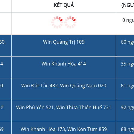
KẾT QUẢ
(NGƯ
0 ng
60,
Win Quảng Trị 105
60 ng
14
Win Khánh Hòa 414
35 ng
20
Win Đắc Lắc 482, Win Quảng Nam 020
61 ng
uế
Win Phú Yên 521, Win Thừa Thiên Huế 731
92 ng
59
Win Khánh Hòa 173, Win Kon Tum 859
88 ng