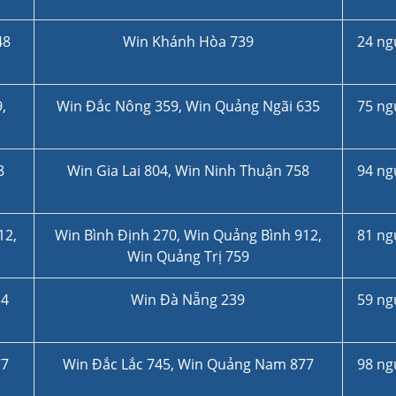
48
Win Khánh Hòa 739
24 ng
,
Win Đắc Nông 359, Win Quảng Ngãi 635
75 ng
8
Win Gia Lai 804, Win Ninh Thuận 758
94 ng
12,
Win Bình Định 270, Win Quảng Bình 912,
81 ng
Win Quảng Trị 759
14
Win Đà Nẵng 239
59 ng
77
Win Đắc Lắc 745, Win Quảng Nam 877
98 ng