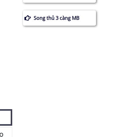
Song thủ 3 càng MB
O