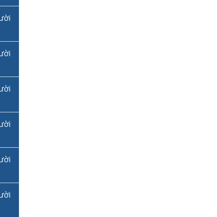
ười
ười
ười
ười
ười
ười