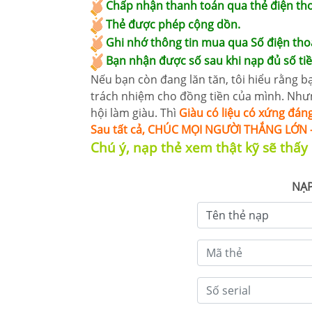
Chấp nhận thanh toán qua thẻ điện thoạ
Thẻ được phép cộng dồn.
Ghi nhớ thông tin mua qua Số điện tho
Bạn nhận được số sau khi nạp đủ số tiề
Nếu bạn còn đang lăn tăn, tôi hiểu rằng b
trách nhiệm cho đồng tiền của mình. Nhưng
hội làm giàu. Thì
Giàu có liệu có xứng đán
Sau tất cả, CHÚC MỌI NGƯỜI THẮNG LỚN 
Chú ý, nạp thẻ xem thật kỹ sẽ thấy 
NẠP