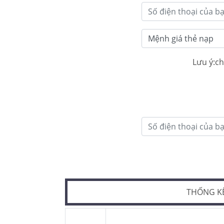
Lưu ý:ch
THỐNG KÊ