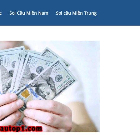
c
Soi Cầu Miền Nam
Soi cầu Miền Trung