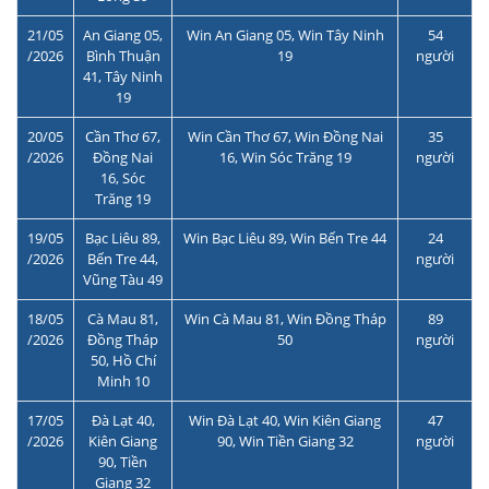
21/05
An Giang 05,
Win An Giang 05, Win Tây Ninh
54
/2026
Bình Thuận
19
người
41, Tây Ninh
19
20/05
Cần Thơ 67,
Win Cần Thơ 67, Win Đồng Nai
35
/2026
Đồng Nai
16, Win Sóc Trăng 19
người
16, Sóc
Trăng 19
19/05
Bạc Liêu 89,
Win Bạc Liêu 89, Win Bến Tre 44
24
/2026
Bến Tre 44,
người
Vũng Tàu 49
18/05
Cà Mau 81,
Win Cà Mau 81, Win Đồng Tháp
89
/2026
Đồng Tháp
50
người
50, Hồ Chí
Minh 10
17/05
Đà Lạt 40,
Win Đà Lạt 40, Win Kiên Giang
47
/2026
Kiên Giang
90, Win Tiền Giang 32
người
90, Tiền
Giang 32