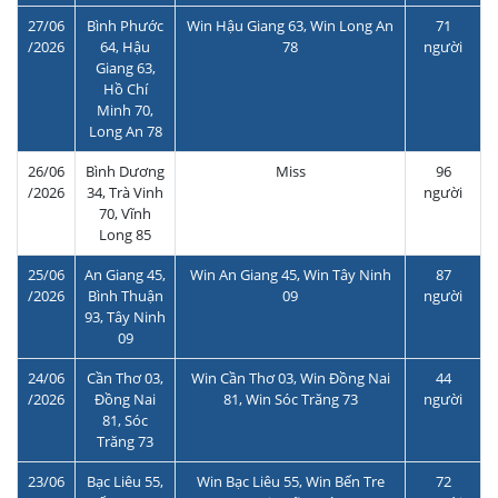
27/06
Bình Phước
Win Hậu Giang 63, Win Long An
71
/2026
64, Hậu
78
người
Giang 63,
Hồ Chí
Minh 70,
Long An 78
26/06
Bình Dương
Miss
96
/2026
34, Trà Vinh
người
70, Vĩnh
Long 85
25/06
An Giang 45,
Win An Giang 45, Win Tây Ninh
87
/2026
Bình Thuận
09
người
93, Tây Ninh
09
24/06
Cần Thơ 03,
Win Cần Thơ 03, Win Đồng Nai
44
/2026
Đồng Nai
81, Win Sóc Trăng 73
người
81, Sóc
Trăng 73
23/06
Bạc Liêu 55,
Win Bạc Liêu 55, Win Bến Tre
72