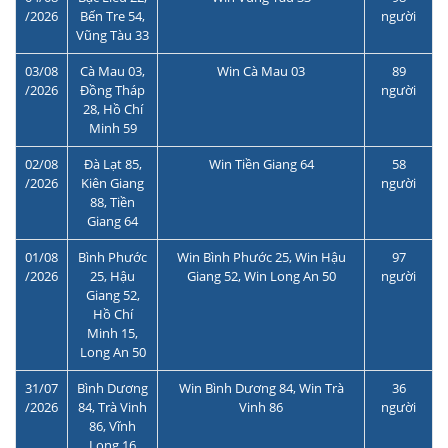
/2026
Bến Tre 54,
người
Vũng Tàu 33
03/08
Cà Mau 03,
Win Cà Mau 03
89
/2026
Đồng Tháp
người
28, Hồ Chí
Minh 59
02/08
Đà Lạt 85,
Win Tiền Giang 64
58
/2026
Kiên Giang
người
88, Tiền
Giang 64
01/08
Bình Phước
Win Bình Phước 25, Win Hậu
97
/2026
25, Hậu
Giang 52, Win Long An 50
người
Giang 52,
Hồ Chí
Minh 15,
Long An 50
31/07
Bình Dương
Win Bình Dương 84, Win Trà
36
/2026
84, Trà Vinh
Vinh 86
người
86, Vĩnh
Long 16