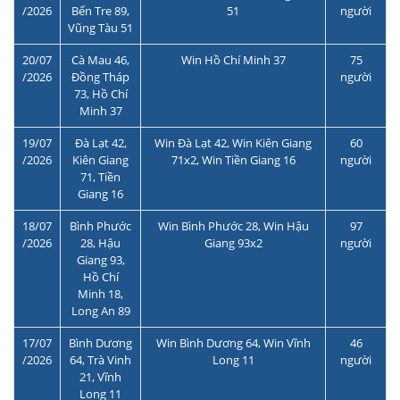
/2026
Bến Tre 89,
51
người
Vũng Tàu 51
20/07
Cà Mau 46,
Win Hồ Chí Minh 37
75
/2026
Đồng Tháp
người
73, Hồ Chí
Minh 37
19/07
Đà Lạt 42,
Win Đà Lạt 42, Win Kiên Giang
60
/2026
Kiên Giang
71x2, Win Tiền Giang 16
người
71, Tiền
Giang 16
18/07
Bình Phước
Win Bình Phước 28, Win Hậu
97
/2026
28, Hậu
Giang 93x2
người
Giang 93,
Hồ Chí
Minh 18,
Long An 89
17/07
Bình Dương
Win Bình Dương 64, Win Vĩnh
46
/2026
64, Trà Vinh
Long 11
người
21, Vĩnh
Long 11