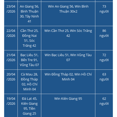
23/04
An Giang 56,
Win An Giang 56, Win Bình
73
/2026
Bình Thuận
Thuận 30x2
người
30, Tây Ninh
41
22/04
Cần Thơ 25,
Win Cần Thơ 25, Win Sóc Trăng
86
/2026
Đồng Nai
42
người
51, Sóc
Trăng 42
21/04
Bạc Liêu 51,
Win Bạc Liêu 51, Win Vũng Tàu
72
/2026
Bến Tre 91,
07
người
Vũng Tàu 07
20/04
Cà Mau 28,
Win Đồng Tháp 02, Win Hồ Chí
63
/2026
Đồng Tháp
Minh 04
người
02, Hồ Chí
Minh 04
19/04
Đà Lạt 45,
Win Kiên Giang 95
62
/2026
Kiên Giang
người
95, Tiền
Giang 25