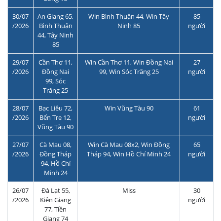
30/07
An Giang 65,
Win Bình Thuận 44, Win Tây
85
/2026
Bình Thuận
Ninh 85
người
44, Tây Ninh
85
29/07
Cần Thơ 11,
Win Cần Thơ 11, Win Đồng Nai
27
/2026
Đồng Nai
99, Win Sóc Trăng 25
người
99, Sóc
Trăng 25
28/07
Bạc Liêu 72,
Win Vũng Tàu 90
61
/2026
Bến Tre 12,
người
Vũng Tàu 90
27/07
Cà Mau 08,
Win Cà Mau 08x2, Win Đồng
65
/2026
Đồng Tháp
Tháp 94, Win Hồ Chí Minh 24
người
94, Hồ Chí
Minh 24
26/07
Đà Lạt 55,
Miss
30
/2026
Kiên Giang
người
77, Tiền
Giang 74