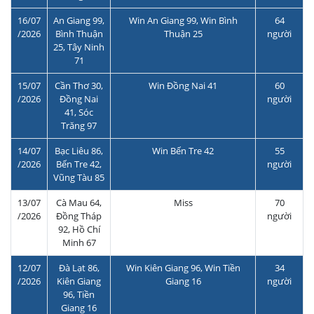
16/07
An Giang 99,
Win An Giang 99, Win Bình
64
/2026
Bình Thuận
Thuận 25
người
25, Tây Ninh
71
15/07
Cần Thơ 30,
Win Đồng Nai 41
60
/2026
Đồng Nai
người
41, Sóc
Trăng 97
14/07
Bạc Liêu 86,
Win Bến Tre 42
55
/2026
Bến Tre 42,
người
Vũng Tàu 85
13/07
Cà Mau 64,
Miss
70
/2026
Đồng Tháp
người
92, Hồ Chí
Minh 67
12/07
Đà Lạt 86,
Win Kiên Giang 96, Win Tiền
34
/2026
Kiên Giang
Giang 16
người
96, Tiền
Giang 16