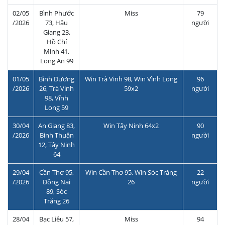
02/05
Bình Phước
Miss
79
/2026
73, Hậu
người
Giang 23,
Hồ Chí
Minh 41,
Long An 99
01/05
Bình Dương
Win Trà Vinh 98, Win Vĩnh Long
96
/2026
26, Trà Vinh
59x2
người
98, Vĩnh
Long 59
30/04
An Giang 83,
Win Tây Ninh 64x2
90
/2026
Bình Thuận
người
12, Tây Ninh
64
29/04
Cần Thơ 95,
Win Cần Thơ 95, Win Sóc Trăng
22
/2026
Đồng Nai
26
người
89, Sóc
Trăng 26
28/04
Bạc Liêu 57,
Miss
94