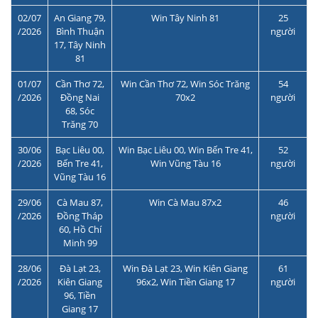
02/07
An Giang 79,
Win Tây Ninh 81
25
/2026
Bình Thuận
người
17, Tây Ninh
81
01/07
Cần Thơ 72,
Win Cần Thơ 72, Win Sóc Trăng
54
/2026
Đồng Nai
70x2
người
68, Sóc
Trăng 70
30/06
Bạc Liêu 00,
Win Bạc Liêu 00, Win Bến Tre 41,
52
/2026
Bến Tre 41,
Win Vũng Tàu 16
người
Vũng Tàu 16
29/06
Cà Mau 87,
Win Cà Mau 87x2
46
/2026
Đồng Tháp
người
60, Hồ Chí
Minh 99
28/06
Đà Lạt 23,
Win Đà Lạt 23, Win Kiên Giang
61
/2026
Kiên Giang
96x2, Win Tiền Giang 17
người
96, Tiền
Giang 17