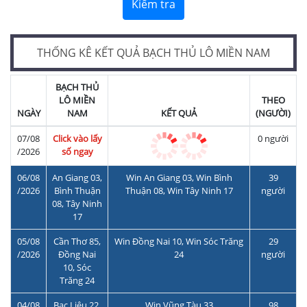
Kiểm tra
THỐNG KÊ KẾT QUẢ BẠCH THỦ LÔ MIỀN NAM
BẠCH THỦ
LÔ MIỀN
THEO
NGÀY
NAM
KẾT QUẢ
(NGƯỜI)
07/08
Click vào lấy
0 người
/2026
số ngay
06/08
An Giang 03,
Win An Giang 03, Win Bình
39
/2026
Bình Thuận
Thuận 08, Win Tây Ninh 17
người
08, Tây Ninh
17
05/08
Cần Thơ 85,
Win Đồng Nai 10, Win Sóc Trăng
29
/2026
Đồng Nai
24
người
10, Sóc
Trăng 24
04/08
Bạc Liêu 22,
Win Vũng Tàu 33
98