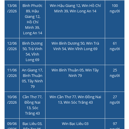
13/06
Bình Phước
Win Hậu Giang 12, Win Hồ Chí
100
/2026
89, Hậu
Minh 39, Win Long An 14
người
Giang 12,
Hồ Chí
Minh 39,
Long An 14
12/06
Bình Dương
Win Bình Dương 50, Win Trà
61
/2026
50, Trà Vinh
Vinh 54, Win Vĩnh Long 69
người
54, Vĩnh
Long 69
11/06
An Giang 17,
Win Bình Thuận 05, Win Tây
25
/2026
Bình Thuận
Ninh 79
người
05, Tây Ninh
79
10/06
Cần Thơ 77,
Win Cần Thơ 77, Win Đồng Nai
27
/2026
Đồng Nai
13, Win Sóc Trăng 43
người
13, Sóc
Trăng 43
09/06
Bạc Liêu 03,
Win Bạc Liêu 03
97