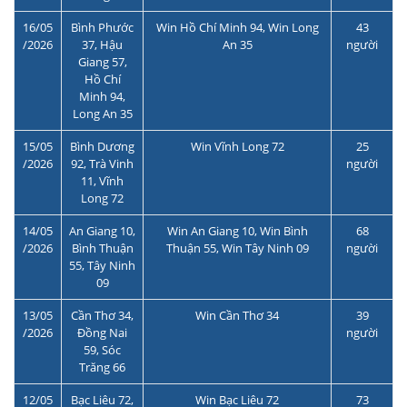
16/05
Bình Phước
Win Hồ Chí Minh 94, Win Long
43
/2026
37, Hậu
An 35
người
Giang 57,
Hồ Chí
Minh 94,
Long An 35
15/05
Bình Dương
Win Vĩnh Long 72
25
/2026
92, Trà Vinh
người
11, Vĩnh
Long 72
14/05
An Giang 10,
Win An Giang 10, Win Bình
68
/2026
Bình Thuận
Thuận 55, Win Tây Ninh 09
người
55, Tây Ninh
09
13/05
Cần Thơ 34,
Win Cần Thơ 34
39
/2026
Đồng Nai
người
59, Sóc
Trăng 66
12/05
Bạc Liêu 72,
Win Bạc Liêu 72
73