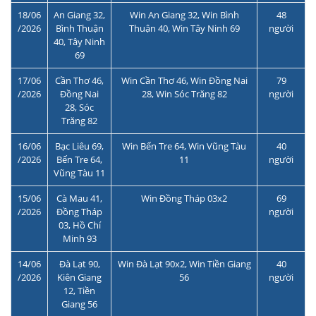
18/06
An Giang 32,
Win An Giang 32, Win Bình
48
/2026
Bình Thuận
Thuận 40, Win Tây Ninh 69
người
40, Tây Ninh
69
17/06
Cần Thơ 46,
Win Cần Thơ 46, Win Đồng Nai
79
/2026
Đồng Nai
28, Win Sóc Trăng 82
người
28, Sóc
Trăng 82
16/06
Bạc Liêu 69,
Win Bến Tre 64, Win Vũng Tàu
40
/2026
Bến Tre 64,
11
người
Vũng Tàu 11
15/06
Cà Mau 41,
Win Đồng Tháp 03x2
69
/2026
Đồng Tháp
người
03, Hồ Chí
Minh 93
14/06
Đà Lạt 90,
Win Đà Lạt 90x2, Win Tiền Giang
40
/2026
Kiên Giang
56
người
12, Tiền
Giang 56