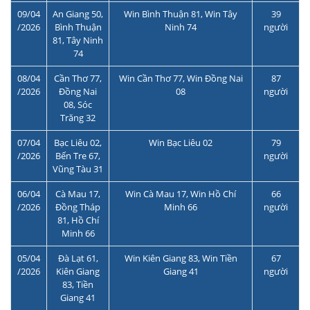
09/04
An Giang 50,
Win Bình Thuận 81, Win Tây
39
/2026
Bình Thuận
Ninh 74
người
81, Tây Ninh
74
08/04
Cần Thơ 77,
Win Cần Thơ 77, Win Đồng Nai
87
/2026
Đồng Nai
08
người
08, Sóc
Trăng 32
07/04
Bạc Liêu 02,
Win Bạc Liêu 02
79
/2026
Bến Tre 67,
người
Vũng Tàu 31
06/04
Cà Mau 17,
Win Cà Mau 17, Win Hồ Chí
66
/2026
Đồng Tháp
Minh 66
người
81, Hồ Chí
Minh 66
05/04
Đà Lạt 61,
Win Kiên Giang 83, Win Tiền
67
/2026
Kiên Giang
Giang 41
người
83, Tiền
Giang 41