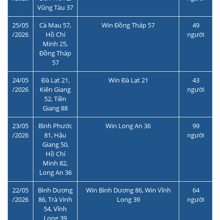
Vũng Tàu 37
25/05
Cà Mau 57,
Win Đồng Tháp 57
49
/2026
Hồ Chí
người
Minh 25,
Đồng Tháp
57
24/05
Đà Lạt 21,
Win Đà Lạt 21
43
/2026
Kiên Giang
người
52, Tiền
Giang 88
23/05
Bình Phước
Win Long An 36
99
/2026
81, Hậu
người
Giang 50,
Hồ Chí
Minh 82,
Long An 36
22/05
Bình Dương
Win Bình Dương 86, Win Vĩnh
64
/2026
86, Trà Vinh
Long 39
người
54, Vĩnh
Long 39