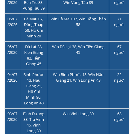
/2026
Bến Tre 83,
Win Vũng Tàu 89
người
Vũng Tàu 89
06/07
Cà Mau 07,
Win Cà Mau 07, Win Đồng Tháp
71
/2026
Đồng Tháp
58
người
58, Hồ Chí
Minh 20
05/07
Đà Lạt 38,
Win Đà Lạt 38, Win Tiền Giang
67
/2026
Kiên Giang
45
người
82, Tiền
Giang 45
04/07
Bình Phước
Win Bình Phước 13, Win Hậu
22
/2026
13, Hậu
Giang 21, Win Long An 43
người
Giang 21,
Hồ Chí
Minh 80,
Long An 43
03/07
Bình Dương
Win Vĩnh Long 30
68
/2026
88, Trà Vinh
người
46, Vĩnh
Long 30