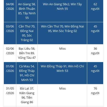
04/06
An Giang 58,
Win An Giang 58x2, Win Tây
62
/2026
Bình Thuận
Ninh 55
người
85, Tây Ninh
55
03/06
Cần Thơ 70,
Win Cần Thơ 70, Win Đồng Nai
45
/2026
Đồng Nai
95, Win Sóc Trăng 02
người
95, Sóc
Trăng 02
02/06
Bạc Liêu 58,
Miss
36
/2026
Bến Tre 89,
người
Vũng Tàu 47
01/06
Cà Mau 54,
Win Đồng Tháp 91, Win Hồ Chí
45
/2026
Đồng Tháp
Minh 53
người
91, Hồ Chí
Minh 53
31/05
Đà Lạt 37,
Miss
76
/2026
Kiên Giang
người
96, Tiền
Giang 86