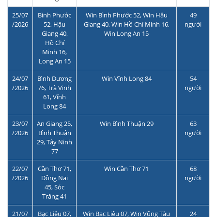
25/07
Bình Phước
Win Bình Phước 52, Win Hậu
49
/2026
52, Hậu
Giang 40, Win Hồ Chí Minh 16,
người
Giang 40,
Win Long An 15
Hồ Chí
Minh 16,
Long An 15
24/07
Bình Dương
Win Vĩnh Long 84
54
/2026
76, Trà Vinh
người
61, Vĩnh
Long 84
23/07
An Giang 25,
Win Bình Thuận 29
63
/2026
Bình Thuận
người
29, Tây Ninh
77
22/07
Cần Thơ 71,
Win Cần Thơ 71
68
/2026
Đồng Nai
người
45, Sóc
Trăng 41
21/07
Bạc Liêu 07,
Win Bạc Liêu 07, Win Vũng Tàu
24