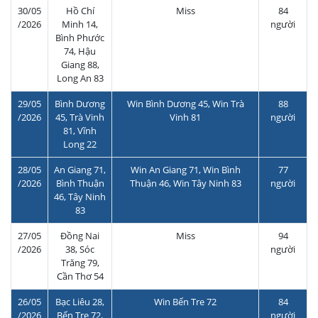
30/05
Hồ Chí
Miss
84
/2026
Minh 14,
người
Bình Phước
74, Hậu
Giang 88,
Long An 83
29/05
Bình Dương
Win Bình Dương 45, Win Trà
88
/2026
45, Trà Vinh
Vinh 81
người
81, Vĩnh
Long 22
28/05
An Giang 71,
Win An Giang 71, Win Bình
77
/2026
Bình Thuận
Thuận 46, Win Tây Ninh 83
người
46, Tây Ninh
83
27/05
Đồng Nai
Miss
94
/2026
38, Sóc
người
Trăng 79,
Cần Thơ 54
26/05
Bạc Liêu 28,
Win Bến Tre 72
84
/2026
Bến Tre 72,
người