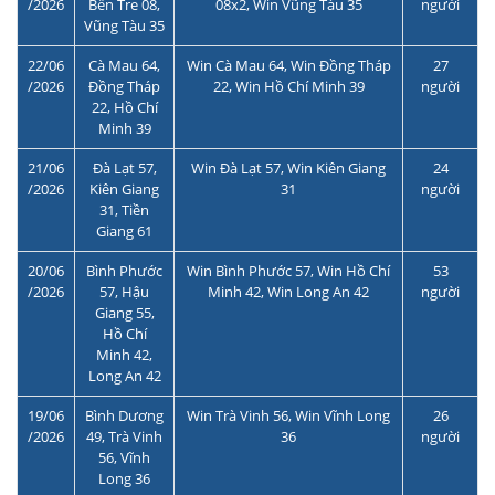
/2026
Bến Tre 08,
08x2, Win Vũng Tàu 35
người
Vũng Tàu 35
22/06
Cà Mau 64,
Win Cà Mau 64, Win Đồng Tháp
27
/2026
Đồng Tháp
22, Win Hồ Chí Minh 39
người
22, Hồ Chí
Minh 39
21/06
Đà Lạt 57,
Win Đà Lạt 57, Win Kiên Giang
24
/2026
Kiên Giang
31
người
31, Tiền
Giang 61
20/06
Bình Phước
Win Bình Phước 57, Win Hồ Chí
53
/2026
57, Hậu
Minh 42, Win Long An 42
người
Giang 55,
Hồ Chí
Minh 42,
Long An 42
19/06
Bình Dương
Win Trà Vinh 56, Win Vĩnh Long
26
/2026
49, Trà Vinh
36
người
56, Vĩnh
Long 36