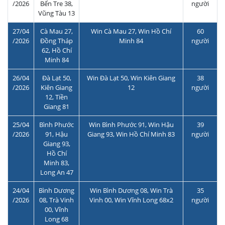
/2026
Bến Tre 38,
người
Vũng Tàu 13
27/04
Cà Mau 27,
Win Cà Mau 27, Win Hồ Chí
60
/2026
Đồng Tháp
Minh 84
người
62, Hồ Chí
Minh 84
26/04
Đà Lạt 50,
Win Đà Lạt 50, Win Kiên Giang
38
/2026
Kiên Giang
12
người
12, Tiền
Giang 81
25/04
Bình Phước
Win Bình Phước 91, Win Hậu
39
/2026
91, Hậu
Giang 93, Win Hồ Chí Minh 83
người
Giang 93,
Hồ Chí
Minh 83,
Long An 47
24/04
Bình Dương
Win Bình Dương 08, Win Trà
35
/2026
08, Trà Vinh
Vinh 00, Win Vĩnh Long 68x2
người
00, Vĩnh
Long 68