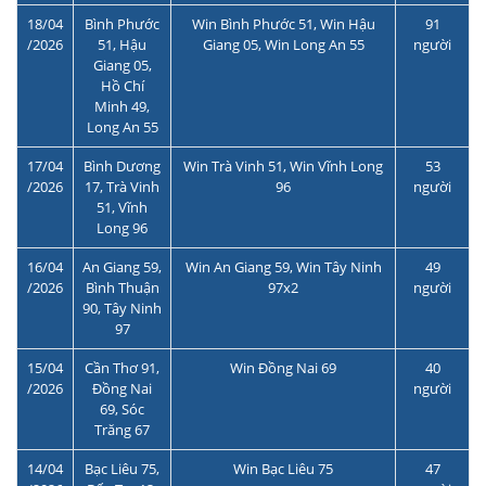
18/04
Bình Phước
Win Bình Phước 51, Win Hậu
91
/2026
51, Hậu
Giang 05, Win Long An 55
người
Giang 05,
Hồ Chí
Minh 49,
Long An 55
17/04
Bình Dương
Win Trà Vinh 51, Win Vĩnh Long
53
/2026
17, Trà Vinh
96
người
51, Vĩnh
Long 96
16/04
An Giang 59,
Win An Giang 59, Win Tây Ninh
49
/2026
Bình Thuận
97x2
người
90, Tây Ninh
97
15/04
Cần Thơ 91,
Win Đồng Nai 69
40
/2026
Đồng Nai
người
69, Sóc
Trăng 67
14/04
Bạc Liêu 75,
Win Bạc Liêu 75
47