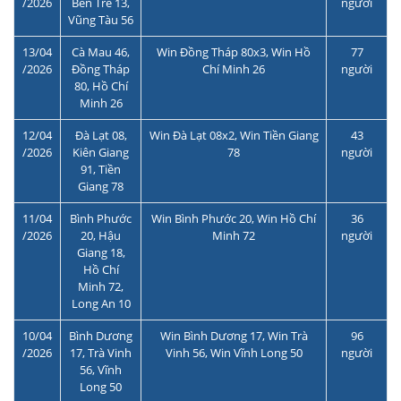
/2026
Bến Tre 13,
người
Vũng Tàu 56
13/04
Cà Mau 46,
Win Đồng Tháp 80x3, Win Hồ
77
/2026
Đồng Tháp
Chí Minh 26
người
80, Hồ Chí
Minh 26
12/04
Đà Lạt 08,
Win Đà Lạt 08x2, Win Tiền Giang
43
/2026
Kiên Giang
78
người
91, Tiền
Giang 78
11/04
Bình Phước
Win Bình Phước 20, Win Hồ Chí
36
/2026
20, Hậu
Minh 72
người
Giang 18,
Hồ Chí
Minh 72,
Long An 10
10/04
Bình Dương
Win Bình Dương 17, Win Trà
96
/2026
17, Trà Vinh
Vinh 56, Win Vĩnh Long 50
người
56, Vĩnh
Long 50