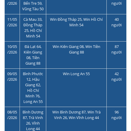
/2026
Bến Tre 59,
người
Vũng Tàu 50
11/05
Cà Mau 33,
Win Đồng Tháp 25, Win Hồ Chí
40
/2026
Đồng Tháp
Minh 54
người
25, Hồ Chí
Minh 54
10/05
Đà Lạt 64,
Win Kiên Giang 08, Win Tiền
87
/2026
Kiên Giang
Giang 88
người
08, Tiền
Giang 88
09/05
Bình Phước
Win Long An 55
42
/2026
12, Hậu
người
Giang 62,
Hồ Chí
Minh 76,
Long An 55
08/05
Bình Dương
Win Bình Dương 87, Win Trà
96
/2026
87, Trà Vinh
Vinh 26, Win Vĩnh Long 44
người
26, Vĩnh
Long 44