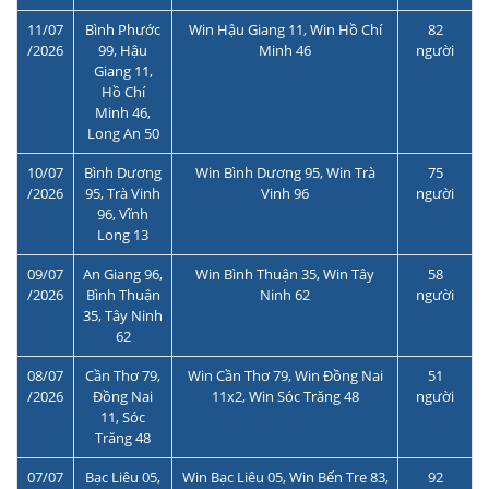
11/07
Bình Phước
Win Hậu Giang 11, Win Hồ Chí
82
/2026
99, Hậu
Minh 46
người
Giang 11,
Hồ Chí
Minh 46,
Long An 50
10/07
Bình Dương
Win Bình Dương 95, Win Trà
75
/2026
95, Trà Vinh
Vinh 96
người
96, Vĩnh
Long 13
09/07
An Giang 96,
Win Bình Thuận 35, Win Tây
58
/2026
Bình Thuận
Ninh 62
người
35, Tây Ninh
62
08/07
Cần Thơ 79,
Win Cần Thơ 79, Win Đồng Nai
51
/2026
Đồng Nai
11x2, Win Sóc Trăng 48
người
11, Sóc
Trăng 48
07/07
Bạc Liêu 05,
Win Bạc Liêu 05, Win Bến Tre 83,
92