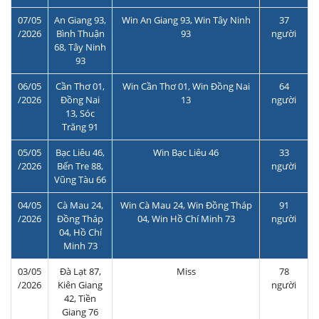
07/05
An Giang 93,
Win An Giang 93, Win Tây Ninh
37
/2026
Bình Thuận
93
người
68, Tây Ninh
93
06/05
Cần Thơ 01,
Win Cần Thơ 01, Win Đồng Nai
64
/2026
Đồng Nai
13
người
13, Sóc
Trăng 91
05/05
Bạc Liêu 46,
Win Bạc Liêu 46
33
/2026
Bến Tre 88,
người
Vũng Tàu 66
04/05
Cà Mau 24,
Win Cà Mau 24, Win Đồng Tháp
91
/2026
Đồng Tháp
04, Win Hồ Chí Minh 73
người
04, Hồ Chí
Minh 73
03/05
Đà Lạt 87,
Miss
78
/2026
Kiên Giang
người
42, Tiền
Giang 76