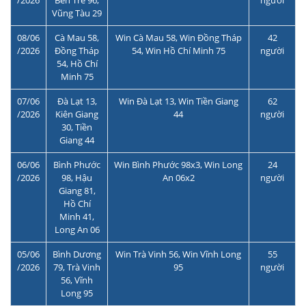
/2026
Bến Tre 96,
người
Vũng Tàu 29
08/06
Cà Mau 58,
Win Cà Mau 58, Win Đồng Tháp
42
/2026
Đồng Tháp
54, Win Hồ Chí Minh 75
người
54, Hồ Chí
Minh 75
07/06
Đà Lạt 13,
Win Đà Lạt 13, Win Tiền Giang
62
/2026
Kiên Giang
44
người
30, Tiền
Giang 44
06/06
Bình Phước
Win Bình Phước 98x3, Win Long
24
/2026
98, Hậu
An 06x2
người
Giang 81,
Hồ Chí
Minh 41,
Long An 06
05/06
Bình Dương
Win Trà Vinh 56, Win Vĩnh Long
55
/2026
79, Trà Vinh
95
người
56, Vĩnh
Long 95