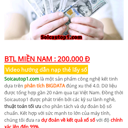
BTL MIỀN NAM : 200.000 Đ
Video hướng dẫn nạp thẻ lấy số
Soicautop1.com
là một sản phẩm công nghệ kết tinh
dựa trên
phân tích BIGDATA
đúng xu thế 4.0. Dữ liệu
được tổng hợp gần 20 năm qua tại Việt Nam. Đồng thời
Soicautop1 được phát triển bởi các kỹ sư lành nghề,
thuật toán tối ưu
cho phân tách và dự đoán bộ số
chuẩn. Kết hợp với sức mạnh to lớn của máy tính,
chúng tôi đưa ra
dự đoán về kết quả xổ số
với độ
chính
xác lên đến 99%.