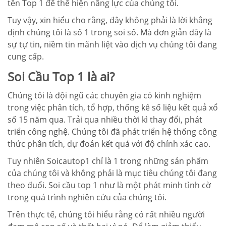
tên Top 1 để thể hiện năng lực của chúng tôi.
Tuy vậy, xin hiểu cho rằng, đây không phải là lời khẳng
định chúng tôi là số 1 trong soi số. Mà đơn giản đây là
sự tự tin, niềm tin mãnh liệt vào dịch vụ chúng tôi đang
cung cấp.
Soi Cầu Top 1 là ai?
Chúng tôi là đội ngũ các chuyên gia có kinh nghiệm
trong việc phân tích, tổ hợp, thống kê số liệu kết quả xổ
số 15 năm qua. Trải qua nhiều thời kì thay đổi, phát
triển công nghệ. Chúng tôi đã phát triển hệ thống công
thức phân tích, dự đoán kết quả với độ chính xác cao.
Tuy nhiên Soicautop1 chỉ là 1 trong những sản phẩm
của chúng tôi và không phải là mục tiêu chúng tôi đang
theo đuổi. Soi cầu top 1 như là một phát minh tình cờ
trong quá trình nghiên cứu của chúng tôi.
Trên thực tế, chúng tôi hiểu rằng có rất nhiều người