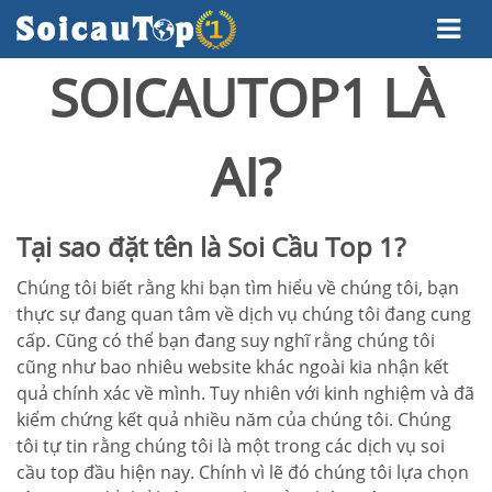
SOICAUTOP1 LÀ
AI?
Tại sao đặt tên là Soi Cầu Top 1?
Chúng tôi biết rằng khi bạn tìm hiểu về chúng tôi, bạn
thực sự đang quan tâm về dịch vụ chúng tôi đang cung
cấp. Cũng có thể bạn đang suy nghĩ rằng chúng tôi
cũng như bao nhiêu website khác ngoài kia nhận kết
quả chính xác về mình. Tuy nhiên với kinh nghiệm và đã
kiểm chứng kết quả nhiều năm của chúng tôi. Chúng
tôi tự tin rằng chúng tôi là một trong các dịch vụ soi
cầu top đầu hiện nay. Chính vì lẽ đó chúng tôi lựa chọn