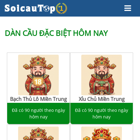
DÀN CẦU ĐẶC BIỆT HÔM NAY
Bạch Thủ Lô Miền Trung
Xỉu Chủ Miền Trung
Đã có 90 người theo ngày
Đã có 90 người theo ngày
hôm nay
hôm nay